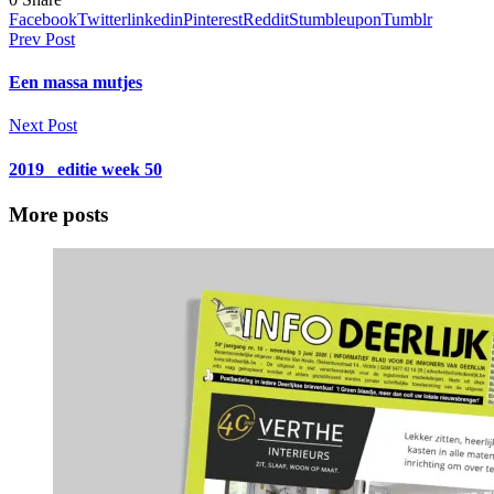
Facebook
Twitter
linkedin
Pinterest
Reddit
Stumbleupon
Tumblr
Prev Post
Een massa mutjes
Next Post
2019_ editie week 50
More posts