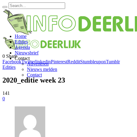
Home
Edities
Agenda
Nieuwsbrief
0
Share
Contact
Facebook
Twitter
linkedin
Pinterest
Reddit
Stumbleupon
Tumblr
Adverteren
Edities
Nieuws melden
Contact
2020_editie week 23
141
0