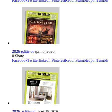
Facebook
Twitter
linkedin
Pinterest
Reddit
Stumbleupon
Tumblr
2026 editie 06
april 5, 2026
0
Share
Facebook
Twitter
linkedin
Pinterest
Reddit
Stumbleupon
Tumblr
2026_editie 05
maart 18, 2026