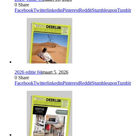
0
Share
Facebook
Twitter
linkedin
Pinterest
Reddit
Stumbleupon
Tumblr
2026 editie 04
maart 5, 2026
0
Share
Facebook
Twitter
linkedin
Pinterest
Reddit
Stumbleupon
Tumblr