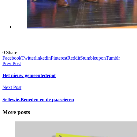
0
Share
Facebook
Twitter
linkedin
Pinterest
Reddit
Stumbleupon
Tumblr
Prev Post
Het nieuw gemeentedepot
Next Post
Sellewie-Beneden en de paaseieren
More posts