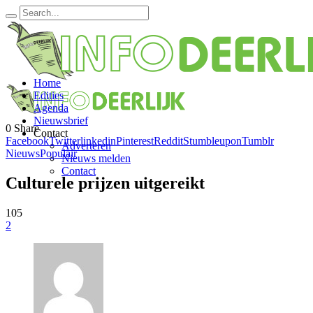
Home
Edities
Agenda
Nieuwsbrief
0
Share
Contact
Facebook
Twitter
linkedin
Pinterest
Reddit
Stumbleupon
Tumblr
Adverteren
Nieuws
Populair
Nieuws melden
Contact
Culturele prijzen uitgereikt
105
2