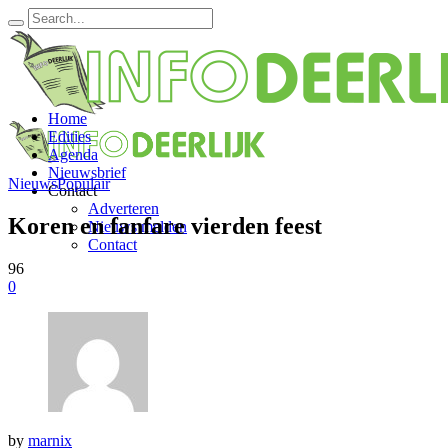
Home
Edities
Agenda
Nieuwsbrief
Nieuws
Populair
Contact
Adverteren
Koren en fanfare vierden feest
Nieuws melden
Contact
96
0
by
marnix