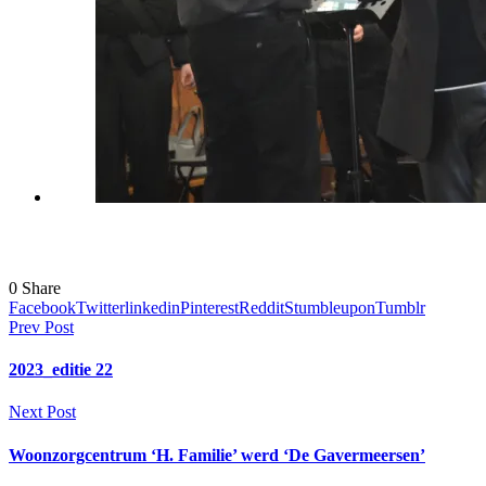
0
Share
Facebook
Twitter
linkedin
Pinterest
Reddit
Stumbleupon
Tumblr
Prev Post
2023_editie 22
Next Post
Woonzorgcentrum ‘H. Familie’ werd ‘De Gavermeersen’