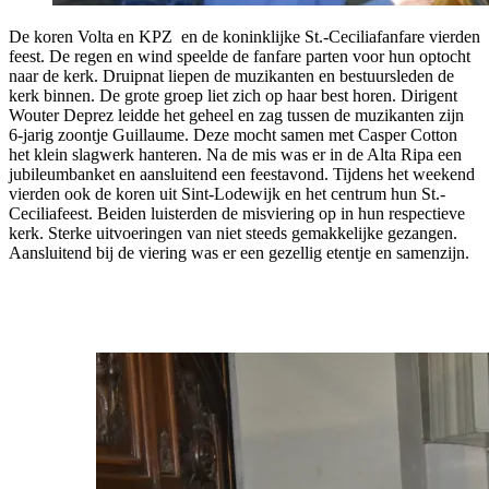
De koren Volta en KPZ
en de koninklijke St.-Ceciliafanfare vierden
feest. De regen en wind speelde de fanfare parten voor hun optocht
naar de kerk. Druipnat liepen de muzikanten en bestuursleden de
kerk binnen. De grote groep liet zich op haar best horen. Dirigent
Wouter Deprez leidde het geheel en zag tussen de muzikanten zijn
6-jarig zoontje Guillaume. Deze mocht samen met Casper Cotton
het klein slagwerk hanteren. Na de mis was er in de Alta Ripa een
jubileumbanket en aansluitend een feestavond. Tijdens het weekend
vierden ook de koren uit Sint-Lodewijk en het centrum hun St.-
Ceciliafeest. Beiden luisterden de misviering op in hun respectieve
kerk. Sterke uitvoeringen van niet steeds gemakkelijke gezangen.
Aansluitend bij de viering was er een gezellig etentje en samenzijn.