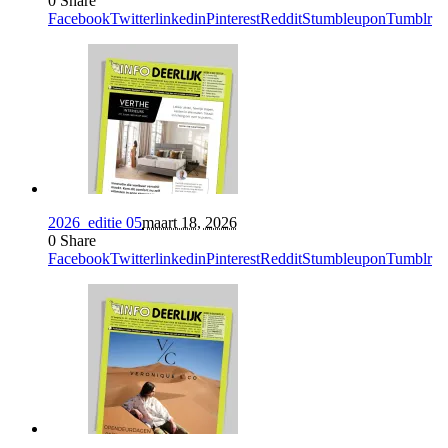
0
Share
Facebook
Twitter
linkedin
Pinterest
Reddit
Stumbleupon
Tumblr
2026_editie 05
maart 18, 2026
0
Share
Facebook
Twitter
linkedin
Pinterest
Reddit
Stumbleupon
Tumblr